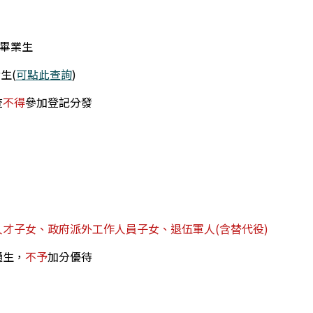
畢業生
生(
可點此查詢
)
查
不得
參加登記分發
才子女、政府派外工作人員子女、退伍軍人(含替代役)
通生，
不予
加分優待